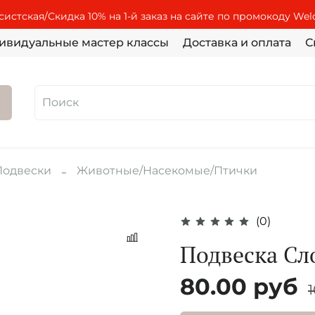
истская/Скидка 10% на 1-й заказ на сайте по промокоду We
ивидуальные мастер классы
Доставка и оплата
С
Подвески
Животные/Насекомые/Птички
(0)
Подвеска Сл
80.00 руб