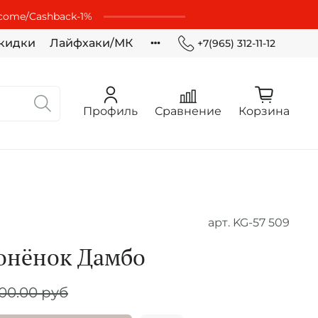
lcome/Cashbaсk-1%
кидки
Лайфхаки/МК
+7(965) 312-11-12
Профиль
Сравнение
Корзина
арт.
KG-57 509
онёнок Дамбо
100.00 руб