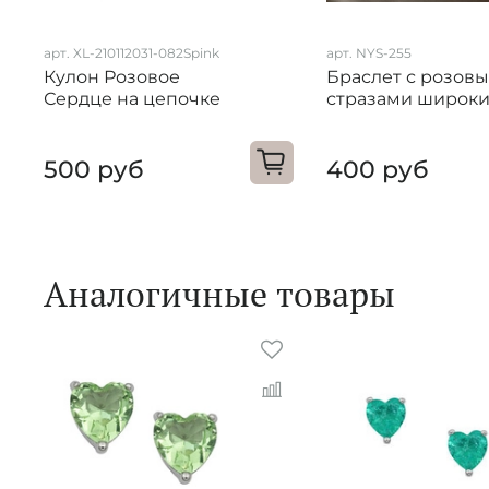
арт. XL-210112031-082Spink
арт. NYS-255
Кулон Розовое
Браслет с розов
Сердце на цепочке
стразами широк
500 руб
400 руб
Аналогичные товары