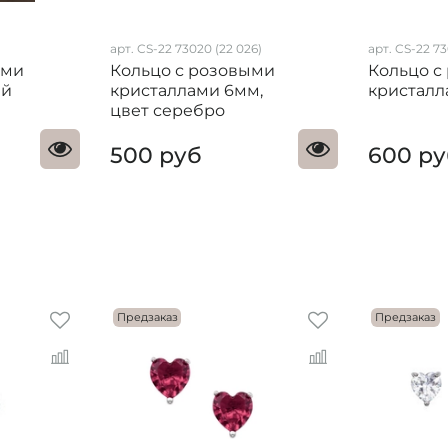
арт.
CS-22 73020 (22 026)
арт. CS-22 7
ыми
Кольцо с розовыми
Кольцо с
ий
кристаллами 6мм,
кристал
цвет серебро
500 руб
600 р
Предзаказ
Предзаказ