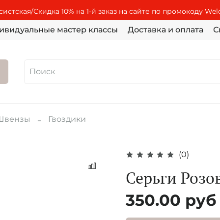
истская/Скидка 10% на 1-й заказ на сайте по промокоду We
ивидуальные мастер классы
Доставка и оплата
С
Швензы
Гвоздики
(0)
Серьги Розо
350.00 руб