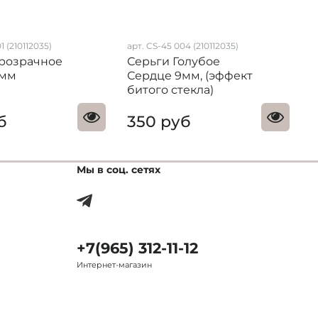
1 (210112035)
арт. CS-45 004 (210112035)
а
розрачное
Серьги Голубое
С
9мм
Сердце 9мм, (эффект
битого стекла)
б
350 руб
Мы в соц. сетях
+7(965) 312-11-12
Интернет-магазин