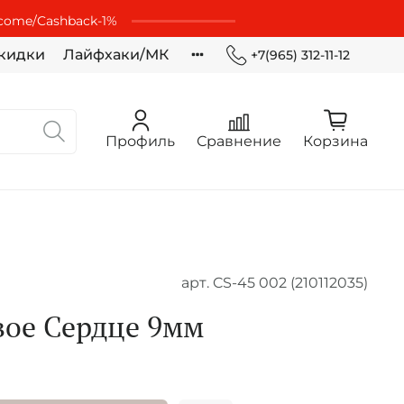
lcome/Cashbaсk-1%
кидки
Лайфхаки/МК
+7(965) 312-11-12
Профиль
Сравнение
Корзина
арт.
CS-45 002 (210112035)
вое Сердце 9мм