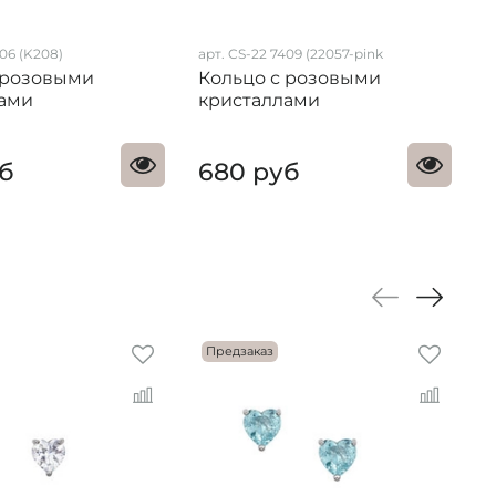
306 (K208)
арт. CS-22 7409 (22057-pink
 розовыми
Кольцо с розовыми
лами
кристаллами
уб
680 руб
Предзаказ