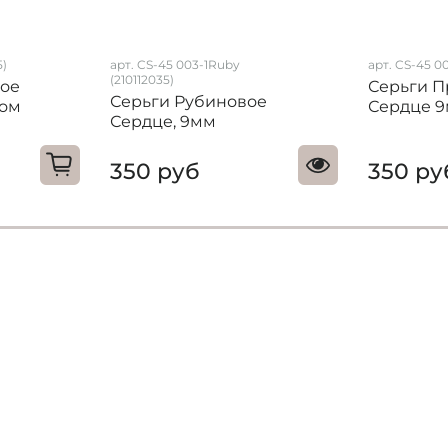
5)
арт. CS-45 003-1Ruby
арт. CS-45 00
(210112035)
ое
Серьги П
Серьги Рубиновое
том
Сердце 
Сердце, 9мм
350 руб
350 ру