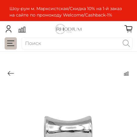
Шоу-рум м. Марксистская/Скидка 10% на 1-й заказ
на сайте по промокоду Welcome/Cashbaсk-1%