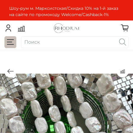
Шоу-рум м. Марксистская/Скидка 10% на 1-й заказ
на сайте по промокоду Welcome/Cashbaсk-1%