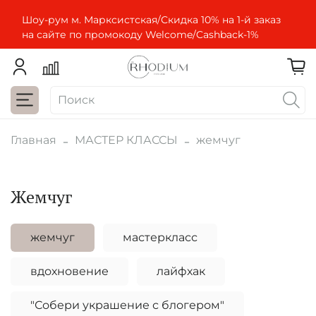
Шоу-рум м. Марксистская/Скидка 10% на 1-й заказ
на сайте по промокоду Welcome/Cashbaсk-1%
Главная
МАСТЕР КЛАССЫ
жемчуг
жемчуг
жемчуг
мастеркласс
вдохновение
лайфхак
"Собери украшение с блогером"