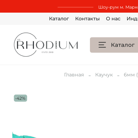
Шоу-рум м. Маркс
Каталог
Контакты
О нас
Инд
Каталог
Главная
Каучук
6мм (
-42%