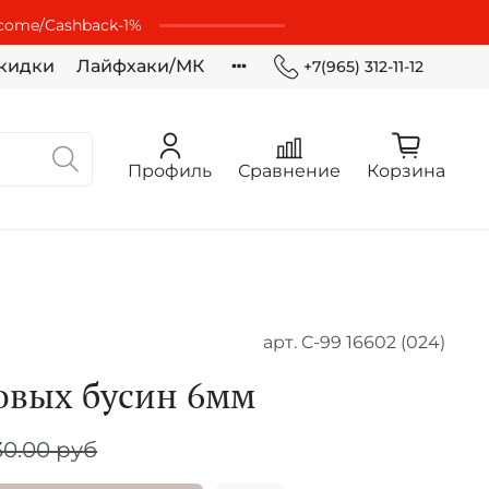
lcome/Cashbaсk-1%
кидки
Лайфхаки/МК
+7(965) 312-11-12
Профиль
Сравнение
Корзина
арт.
C-99 16602 (024)
овых бусин 6мм
30.00 руб