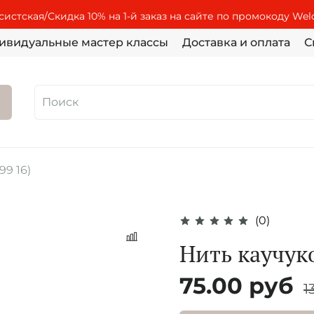
истская/Скидка 10% на 1-й заказ на сайте по промокоду We
ивидуальные мастер классы
Доставка и оплата
С
99 16)
(0)
Нить каучук
75.00 руб
1