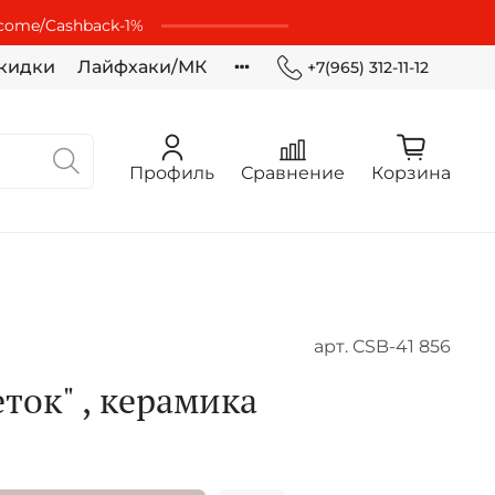
lcome/Cashbaсk-1%
кидки
Лайфхаки/МК
+7(965) 312-11-12
Профиль
Сравнение
Корзина
арт.
CSB-41 856
ток" , керамика