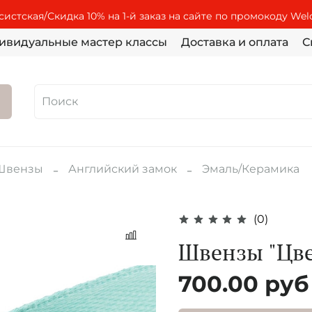
истская/Скидка 10% на 1-й заказ на сайте по промокоду We
ивидуальные мастер классы
Доставка и оплата
С
Швензы
Английский замок
Эмаль/Керамика
(0)
Швензы "Цве
700.00 руб