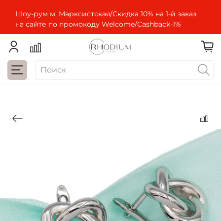
Шоу-рум м. Марксистская/Скидка 10% на 1-й заказ
на сайте по промокоду Welcome/Cashbaсk-1%