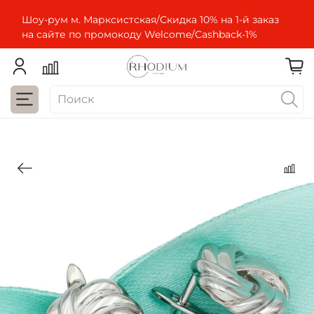
Шоу-рум м. Марксистская/Скидка 10% на 1-й заказ
на сайте по промокоду Welcome/Cashbaсk-1%